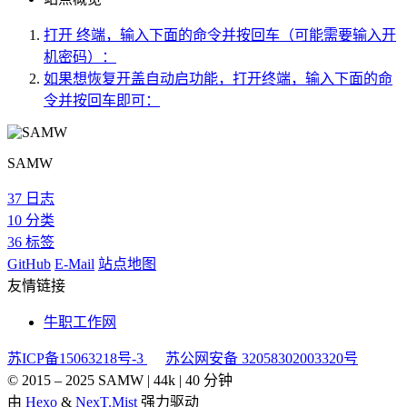
打开 终端，输入下面的命令并按回车（可能需要输入开
机密码）：
如果想恢复开盖自动启功能，打开终端，输入下面的命
令并按回车即可：
SAMW
37
日志
10
分类
36
标签
GitHub
E-Mail
站点地图
友情链接
牛职工作网
苏ICP备15063218号-3
苏公网安备 32058302003320号
© 2015 –
2025
SAMW
|
44k
|
40 分钟
由
Hexo
&
NexT.Mist
强力驱动